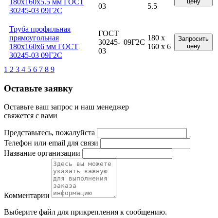
180x160x5.5 мм ГОСТ
цену
03
5.5
30245-03 09Г2С
Труба профильная
ГОСТ
прямоугольная
180 x
Запросить
30245-
09Г2С
180x160x6 мм ГОСТ
160 x 6
цену
03
30245-03 09Г2С
1
2
3
4
5
6
7
8
9
Оставьте заявку
Оставьте ваш запрос и наш менеджер
свяжется с вами
Представьтесь, пожалуйста
Телефон или email для связи
Название организации
Комментарии
Выберите файл
для прикрепления к сообщению.