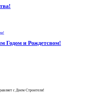
тва!
м Годом и Рождетсвом!
авляет с Днем Строителя!