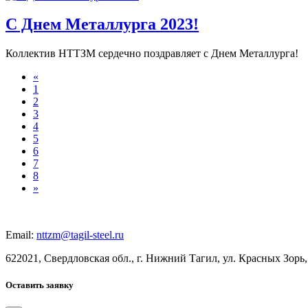
С Днем Металлурга 2023!
Коллектив НТТЗМ сердечно поздравляет с Днем Металлурга!
«
1
2
3
4
5
6
7
8
»
Email:
nttzm@tagil-steel.ru
622021, Свердловская обл., г. Нижний Тагил, ул. Красных Зорь,
Оставить заявку