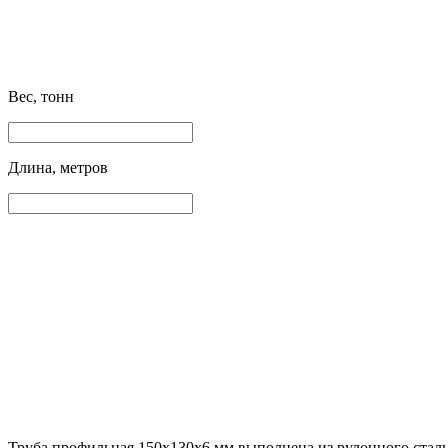
Вес, тонн
Длина, метров
Труба профильная 150х130х6 мм выполнена из рулонного сталь