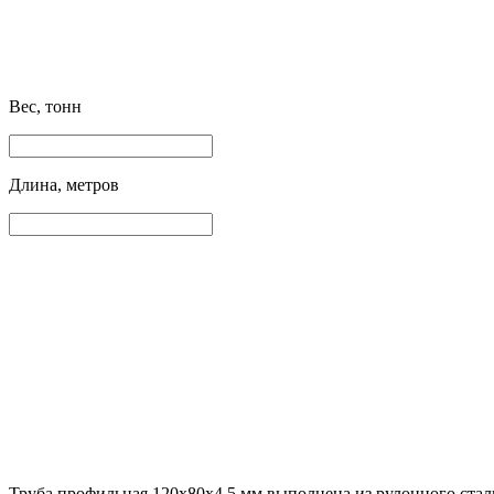
Вес, тонн
Длина, метров
Труба профильная 120х80х4.5 мм выполнена из рулонного стал