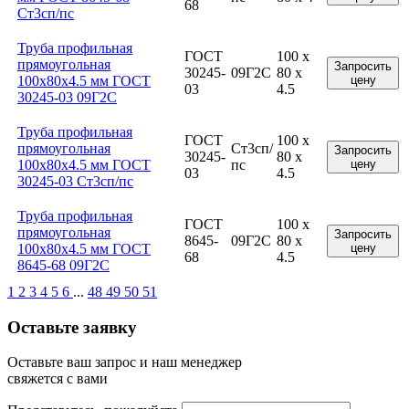
68
Ст3сп/пс
Труба профильная
ГОСТ
100 x
прямоугольная
Запросить
30245-
09Г2С
80 x
100x80x4.5 мм ГОСТ
цену
03
4.5
30245-03 09Г2С
Труба профильная
ГОСТ
100 x
прямоугольная
Ст3сп/
Запросить
30245-
80 x
100x80x4.5 мм ГОСТ
пс
цену
03
4.5
30245-03 Ст3сп/пс
Труба профильная
ГОСТ
100 x
прямоугольная
Запросить
8645-
09Г2С
80 x
100x80x4.5 мм ГОСТ
цену
68
4.5
8645-68 09Г2С
1
2
3
4
5
6
...
48
49
50
51
Оставьте заявку
Оставьте ваш запрос и наш менеджер
свяжется с вами