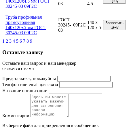
140x120x4.5 мм ГОСТ
цену
03
4.5
30245-03 09Г2С
Труба профильная
ГОСТ
прямоугольная
140 x
Запросить
30245-
09Г2С
140x120x5 мм ГОСТ
120 x 5
цену
03
30245-03 09Г2С
1
2
3
4
5
6
7
8
9
Оставьте заявку
Оставьте ваш запрос и наш менеджер
свяжется с вами
Представьтесь, пожалуйста
Телефон или email для связи
Название организации
Комментарии
Выберите файл
для прикрепления к сообщению.