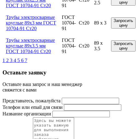
2.5
цену
ГОСТ 10704-91 Ст20
91
Трубы электросварные
ГОСТ
Запросить
круглые 89x3 мм ГОСТ
10704-
Ст20
89 x 3
цену
10704-91 Ст20
91
Трубы электросварные
ГОСТ
89 x
Запросить
круглые 89x3.5 мм
10704-
Ст20
3.5
цену
ГОСТ 10704-91 Ст20
91
1
2
3
4
5
6
7
Оставьте заявку
Оставьте ваш запрос и наш менеджер
свяжется с вами
Представьтесь, пожалуйста
Телефон или email для связи
Название организации