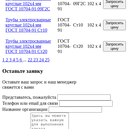
Запросить
круглые 102x4 мм
10704-
09Г2С
102 x 4
цену
ГОСТ 10704-91 09Г2С
91
Трубы электросварные
ГОСТ
Запросить
круглые 102x4 мм
10704-
Ст10
102 x 4
цену
ГОСТ 10704-91 Ст10
91
Трубы электросварные
ГОСТ
Запросить
круглые 102x4 мм
10704-
Ст20
102 x 4
цену
ГОСТ 10704-91 Ст20
91
1
2
3
4
5
6
...
22
23
24
25
Оставьте заявку
Оставьте ваш запрос и наш менеджер
свяжется с вами
Представьтесь, пожалуйста
Телефон или email для связи
Название организации