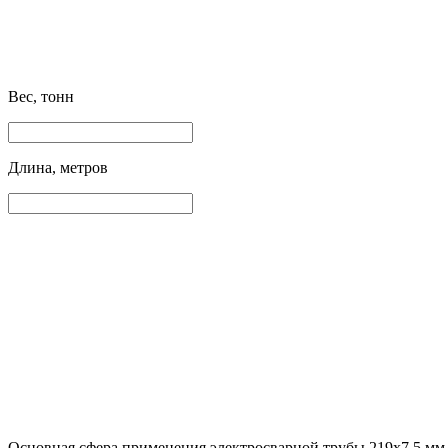
Вес, тонн
Длина, метров
Основная сфера применения электросварной трубы 219х7.5 мм 