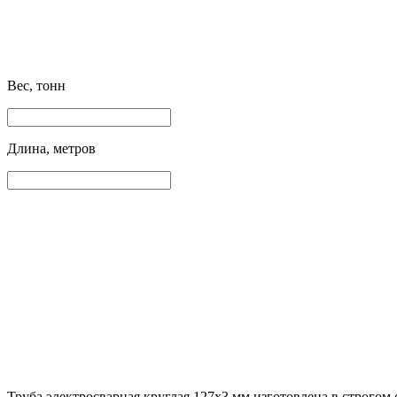
Вес, тонн
Длина, метров
Труба электросварная круглая 127х3 мм изготовлена в строгом