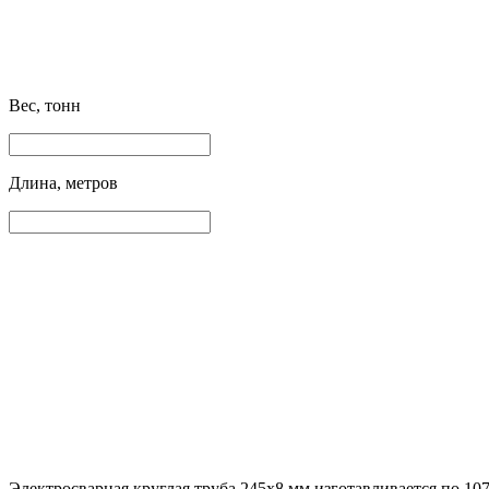
Вес, тонн
Длина, метров
Электросварная круглая труба 245х8 мм изготавливается по 107