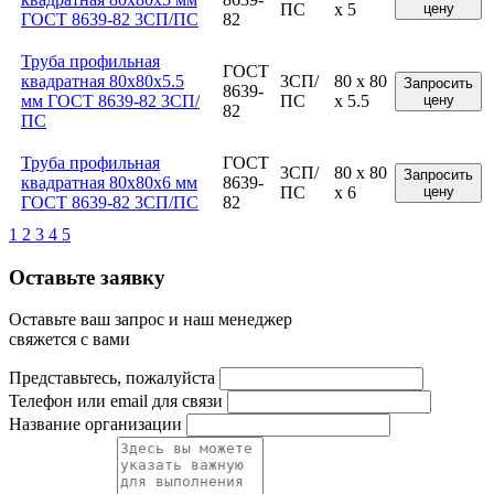
ПС
x 5
цену
ГОСТ 8639-82 3СП/ПС
82
Труба профильная
ГОСТ
квадратная 80x80x5.5
3СП/
80 x 80
Запросить
8639-
мм ГОСТ 8639-82 3СП/
ПС
x 5.5
цену
82
ПС
Труба профильная
ГОСТ
3СП/
80 x 80
Запросить
квадратная 80x80x6 мм
8639-
ПС
x 6
цену
ГОСТ 8639-82 3СП/ПС
82
1
2
3
4
5
Оставьте заявку
Оставьте ваш запрос и наш менеджер
свяжется с вами
Представьтесь, пожалуйста
Телефон или email для связи
Название организации