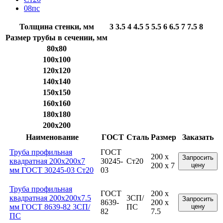
08пс
Толщина стенки, мм
3
3.5
4
4.5
5
5.5
6
6.5
7
7.5
8
Размер трубы в сечении, мм
80x80
100x100
120x120
140x140
150x150
160x160
180x180
200x200
Наименование
ГОСТ
Сталь
Размер
Заказать
Труба профильная
ГОСТ
200 x
Запросить
квадратная 200x200x7
30245-
Ст20
200 x 7
цену
мм ГОСТ 30245-03 Ст20
03
Труба профильная
ГОСТ
200 x
квадратная 200x200x7.5
3СП/
Запросить
8639-
200 x
мм ГОСТ 8639-82 3СП/
ПС
цену
82
7.5
ПС