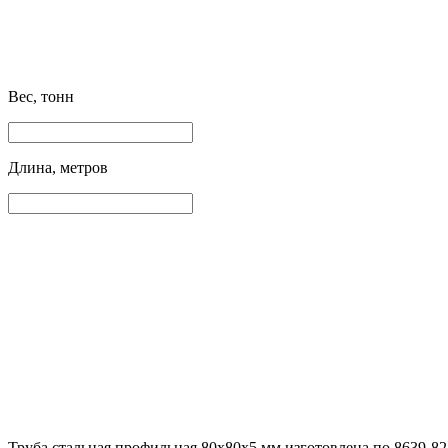
Вес, тонн
Длина, метров
Труба стальная профильная 80х80х5 мм изготовлена по 8639-82