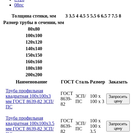
08пс
Толщина стенки, мм
3
3.5
4
4.5
5
5.5
6
6.5
7
7.5
8
Размер трубы в сечении, мм
80x80
100x100
120x120
140x140
150x150
160x160
180x180
200x200
Наименование
ГОСТ
Сталь
Размер
Заказать
Труба профильная
ГОСТ
квадратная 100x100x3
3СП/
100 x
Запросить
8639-
мм ГОСТ 8639-82 3СП/
ПС
100 x 3
цену
82
ПС
Труба профильная
ГОСТ
100 x
квадратная 100x100x3.5
3СП/
Запросить
8639-
100 x
мм ГОСТ 8639-82 3СП/
ПС
цену
82
3.5