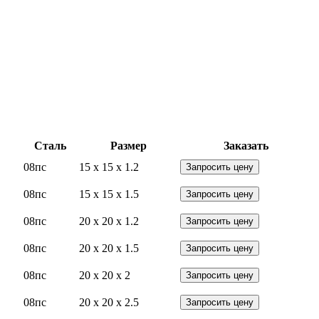
Сталь
Размер
Заказать
08пс
15 x 15 x 1.2
Запросить цену
08пс
15 x 15 x 1.5
Запросить цену
08пс
20 x 20 x 1.2
Запросить цену
08пс
20 x 20 x 1.5
Запросить цену
08пс
20 x 20 x 2
Запросить цену
08пс
20 x 20 x 2.5
Запросить цену