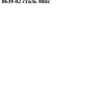
8639-82 сталь 08пс