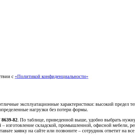
ствии с
«Политикой конфиденциальности»
 отличные эксплуатационные характеристики: высокий предел те
определенные нагрузки без потери формы.
 8639-82
. По таблице, приведенной выше, удобно выбрать нужную
ий – изготовление складской, промышленной, офисной мебели, 
тавьте заявку на сайте или позвоните – сотрудник ответит на вс