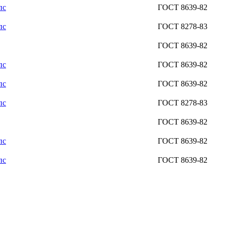
пс
ГОСТ 8639-82
пс
ГОСТ 8278-83
ГОСТ 8639-82
пс
ГОСТ 8639-82
пс
ГОСТ 8639-82
пс
ГОСТ 8278-83
ГОСТ 8639-82
пс
ГОСТ 8639-82
пс
ГОСТ 8639-82