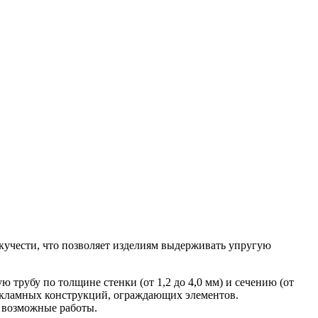
кучести, что позволяет изделиям выдерживать упругую
 трубу по толщине стенки (от 1,2 до 4,0 мм) и сечению (от
рекламных конструкций, ограждающих элементов.
е возможные работы.