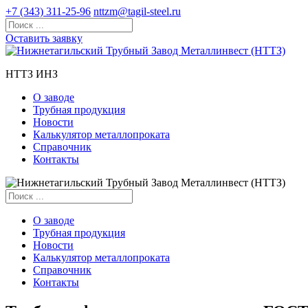
+7 (343) 311-25-96
nttzm@tagil-steel.ru
Оставить заявку
НТТЗ ИНЗ
О заводе
Трубная продукция
Новости
Калькулятор металлопроката
Справочник
Контакты
О заводе
Трубная продукция
Новости
Калькулятор металлопроката
Справочник
Контакты