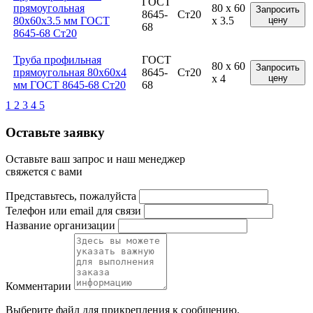
ГОСТ
прямоугольная
80 x 60
Запросить
8645-
Ст20
80x60x3.5 мм ГОСТ
x 3.5
цену
68
8645-68 Ст20
Труба профильная
ГОСТ
80 x 60
Запросить
прямоугольная 80x60x4
8645-
Ст20
x 4
цену
мм ГОСТ 8645-68 Ст20
68
1
2
3
4
5
Оставьте заявку
Оставьте ваш запрос и наш менеджер
свяжется с вами
Представьтесь, пожалуйста
Телефон или email для связи
Название организации
Комментарии
Выберите файл
для прикрепления к сообщению.