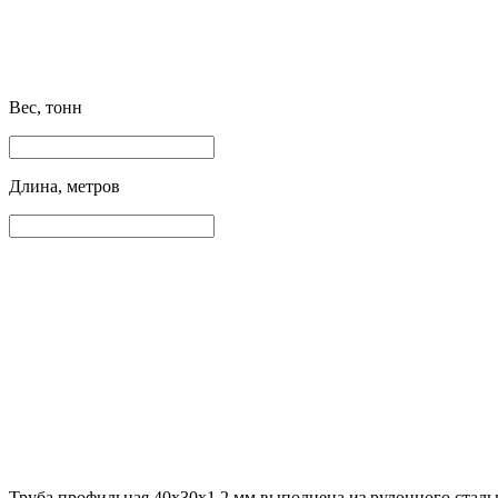
Вес, тонн
Длина, метров
Труба профильная 40х30х1.2 мм выполнена из рулонного сталь