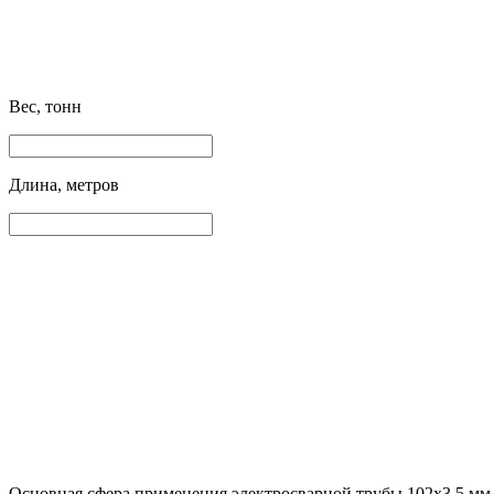
Вес, тонн
Длина, метров
Основная сфера применения электросварной трубы 102х3.5 мм 