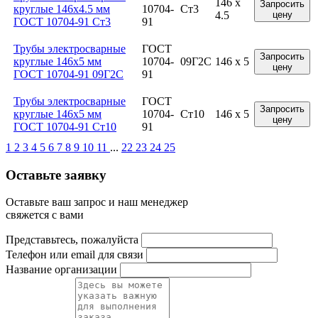
146 x
Запросить
круглые 146x4.5 мм
10704-
Ст3
4.5
цену
ГОСТ 10704-91 Ст3
91
Трубы электросварные
ГОСТ
Запросить
круглые 146x5 мм
10704-
09Г2С
146 x 5
цену
ГОСТ 10704-91 09Г2С
91
Трубы электросварные
ГОСТ
Запросить
круглые 146x5 мм
10704-
Ст10
146 x 5
цену
ГОСТ 10704-91 Ст10
91
1
2
3
4
5
6
7
8
9
10
11
...
22
23
24
25
Оставьте заявку
Оставьте ваш запрос и наш менеджер
свяжется с вами
Представьтесь, пожалуйста
Телефон или email для связи
Название организации