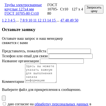
Трубы электросварные
ГОСТ
Запросить
круглые 127x4 мм
10705-
Ст10
127 x 4
цену
ГОСТ 10705-80 Ст10
80
1
2
3
4
5
...
7
8
9
10
11
12
13
14
15
...
47
48
49
50
Оставьте заявку
Оставьте ваш запрос и наш менеджер
свяжется с вами
Представьтесь, пожалуйста
Телефон или email для связи
Название организации
Комментарии
Выберите файл
для прикрепления к сообщению.
даю согласие на
обработку персональных данных
в