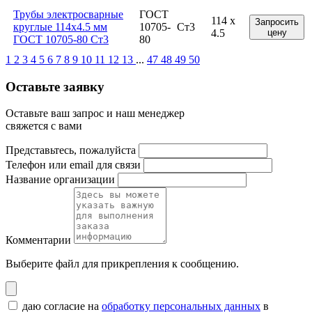
Трубы электросварные
ГОСТ
114 x
Запросить
круглые 114x4.5 мм
10705-
Ст3
4.5
цену
ГОСТ 10705-80 Ст3
80
1
2
3
4
5
6
7
8
9
10
11
12
13
...
47
48
49
50
Оставьте заявку
Оставьте ваш запрос и наш менеджер
свяжется с вами
Представьтесь, пожалуйста
Телефон или email для связи
Название организации
Комментарии
Выберите файл
для прикрепления к сообщению.
даю согласие на
обработку персональных данных
в