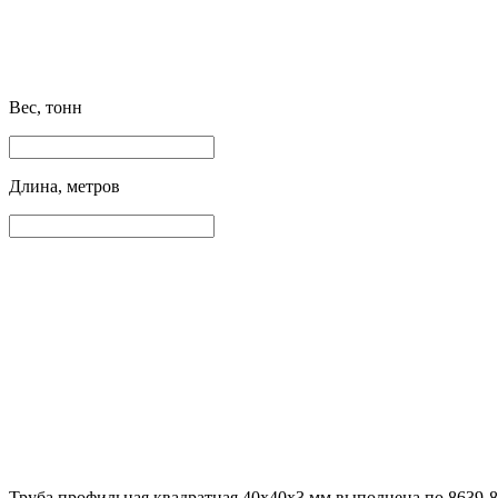
Вес, тонн
Длина, метров
Труба профильная квадратная 40х40х3 мм выполнена по 8639-8