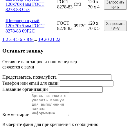
ГОСТ
120 x
Запросить
120x70x4 мм ГОСТ
Ст3
8278-83
70 x 4
цену
8278-83 Ст3
Швеллер гнутый
ГОСТ
120 x
Запросить
120x70x5 мм ГОСТ
09Г2С
8278-83
70 x 5
цену
8278-83 09Г2С
1
2
3
4
5
6
7
8
9
...
19
20
21
22
Оставьте заявку
Оставьте ваш запрос и наш менеджер
свяжется с вами
Представьтесь, пожалуйста
Телефон или email для связи
Название организации
Комментарии
Выберите файл
для прикрепления к сообщению.