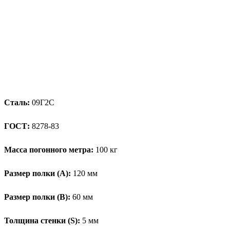
Сталь:
09Г2С
ГОСТ:
8278-83
Масса погонного метра:
100 кг
Размер полки (А):
120 мм
Размер полки (В):
60 мм
Толщина стенки (S):
5 мм