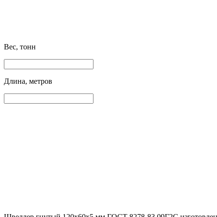
Вес, тонн
Длина, метров
Швеллер гнутый 120x60x5 мм ГОСТ 8278-83 09Г2С изготовлен в