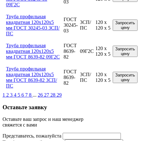
03
09Г2С
Труба профильная
ГОСТ
квадратная 120x120x5
3СП/
120 x
Запросить
30245-
мм ГОСТ 30245-03 3СП/
ПС
120 x 5
цену
03
ПС
Труба профильная
ГОСТ
120 x
Запросить
квадратная 120x120x5
8639-
09Г2С
120 x 5
цену
мм ГОСТ 8639-82 09Г2С
82
Труба профильная
ГОСТ
квадратная 120x120x5
3СП/
120 x
Запросить
8639-
мм ГОСТ 8639-82 3СП/
ПС
120 x 5
цену
82
ПС
1
2
3
4
5
6
7
8
...
26
27
28
29
Оставьте заявку
Оставьте ваш запрос и наш менеджер
свяжется с вами
Представьтесь, пожалуйста