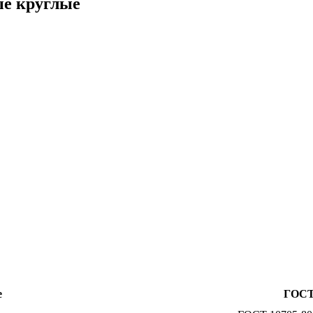
ые круглые
е
ГОС