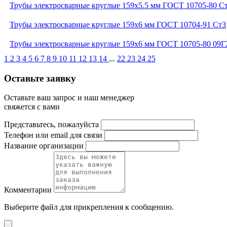
Трубы электросварные круглые 159x5.5 мм ГОСТ 10705-80 С
Трубы электросварные круглые 159x6 мм ГОСТ 10704-91 Ст3
Трубы электросварные круглые 159x6 мм ГОСТ 10705-80 09
1
2
3
4
5
6
7
8
9
10
11
12
13
14
...
22
23
24
25
Оставьте заявку
Оставьте ваш запрос и наш менеджер
свяжется с вами
Представьтесь, пожалуйста
Телефон или email для связи
Название организации
Комментарии
Выберите файл
для прикрепления к сообщению.