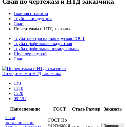
Сваи по чертежам и НТД заказчика
Главная страница
Трубная продукция
Сваи
По чертежам и НТД заказчика
Труба электросварная круглая ГОСТ
Труба профильная квадратная
Труба профильная прямоугольная
Швеллер гнутый
Сваи
По чертежам и НТД заказчика
Ст3
Ст10
Ст20
09Г2С
Наименование
ГОСТ
Сталь
Размер
Заказать
Сваи
ГОСТ По
металлические
чертежам и
Запросить