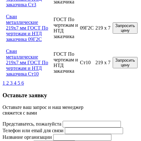
заказчика
заказчика Ст3
Сваи
ГОСТ По
металлические
чертежам и
Запросить
219x7 мм ГОСТ По
09Г2С
219 x 7
НТД
цену
чертежам и НТД
заказчика
заказчика 09Г2С
Сваи
ГОСТ По
металлические
чертежам и
Запросить
219x7 мм ГОСТ По
Ст10
219 x 7
НТД
цену
чертежам и НТД
заказчика
заказчика Ст10
1
2
3
4
5
6
Оставьте заявку
Оставьте ваш запрос и наш менеджер
свяжется с вами
Представьтесь, пожалуйста
Телефон или email для связи
Название организации