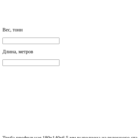
Вес, тонн
Длина, метров
Труба профильная 180х140х6.5 мм выполнена из рулонного ста