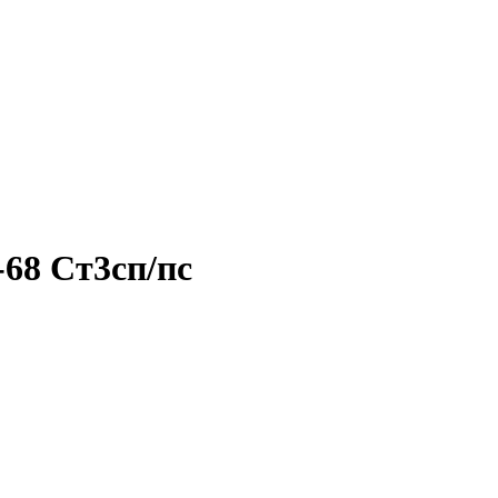
68 Ст3сп/пс