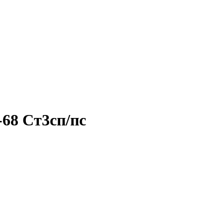
68 Ст3сп/пс