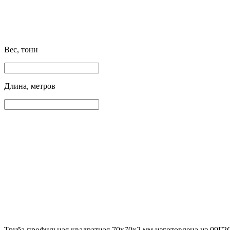
Вес, тонн
Длина, метров
Труба профильная квадратная 70х70х2 мм изготовлена из 09Г2С