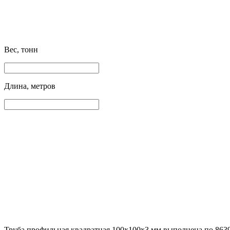
Вес, тонн
Длина, метров
Труба профильная квадратная 100х100х3 мм выполнена по 8639