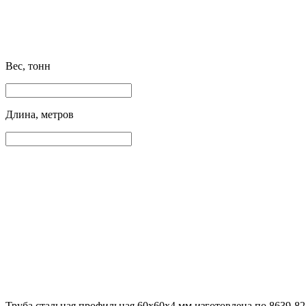
Вес, тонн
Длина, метров
Труба стальная профильная 60х60х4 мм изготовлена по 8639-82