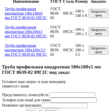
Наименование
ГОСТ
Сталь
Размер
Заказать
Труба профильная
ГОСТ
140 x
Запросить
квадратная 140x140x8
8639-
09Г2С
140 x 8
цену
мм ГОСТ 8639-82 09Г2С
82
Труба профильная
ГОСТ
100 x
Запросить
квадратная 100x100x3
8639-
09Г2С
100 x 3
цену
мм ГОСТ 8639-82 09Г2С
82
Труба профильная
ГОСТ
100 x
Запросить
квадратная 100x100x3.5
8639-
09Г2С
100 x
цену
мм ГОСТ 8639-82 09Г2С
82
3.5
Труба профильная квадратная 180x180x5 мм
ГОСТ 8639-82 09Г2С под заказ
Оставьте ваш запрос и наш менеджер
свяжется с вами
Представьтесь, пожалуйста
Телефон или email для связи
Название организации