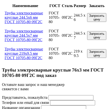
Наименование
ГОСТ
Сталь
Размер
Заказать
Трубы электросварные
ГОСТ
244.5 x
Запросить
круглые 244.5x6 мм
10705-
09Г2С
6
цену
ГОСТ 10705-80 09Г2С
80
Трубы электросварные
ГОСТ
244.5 x
Запросить
круглые 244.5x7 мм
10705-
09Г2С
7
цену
ГОСТ 10705-80 09Г2С
80
Трубы электросварные
ГОСТ
219 x
Запросить
круглые 219x9.5 мм
10705-
09Г2С
9.5
цену
ГОСТ 10705-80 09Г2С
80
Трубы электросварные круглые 76x3 мм ГОСТ
10705-80 09Г2С под заказ
Оставьте ваш запрос и наш менеджер
свяжется с вами
Представьтесь, пожалуйста
Телефон или email для связи
Название организации