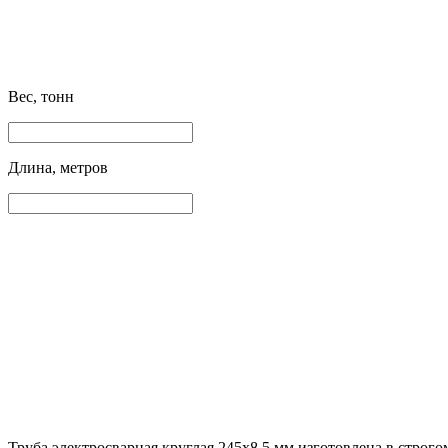
Вес, тонн
Длина, метров
Труба электросварная круглая 245х8.5 мм изготовлена в строг