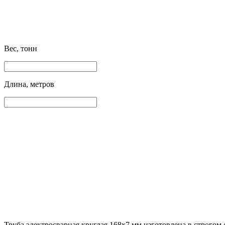
Вес, тонн
Длина, метров
Труба электросварная круглая 168х7 мм изготовлена в строгом