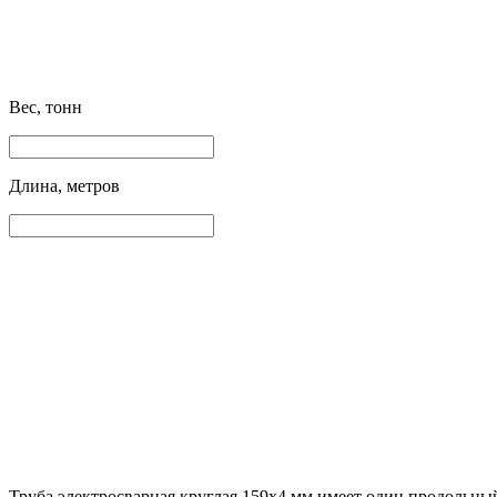
Вес, тонн
Длина, метров
Труба электросварная круглая 159х4 мм имеет один продольны