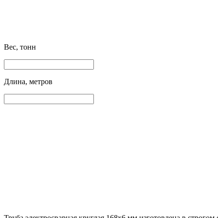
Вес, тонн
Длина, метров
Труба электросварная круглая 168х6 мм изготовлена в строгом