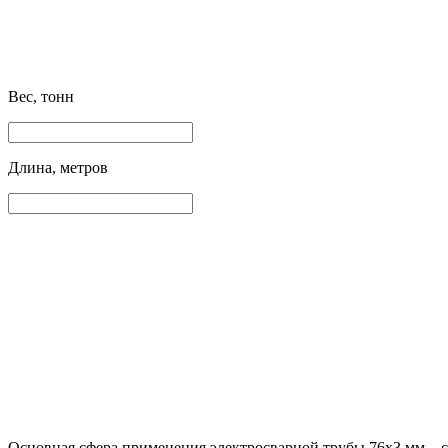
Вес, тонн
Длина, метров
Основная сфера применения электросварной трубы 76х3 мм – с