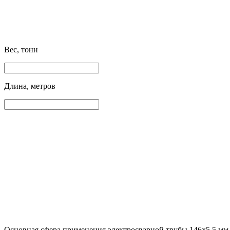
Вес, тонн
Длина, метров
Основная сфера применения электросварной трубы 146х5.5 мм 