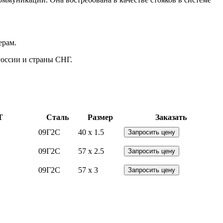
ерам.
России и страны СНГ.
Т
Сталь
Размер
Заказать
1
09Г2С
40 x 1.5
Запросить цену
1
09Г2С
57 x 2.5
Запросить цену
1
09Г2С
57 x 3
Запросить цену