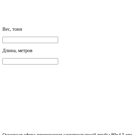
Вес, тонн
Длина, метров
Основная сфера применения электросварной трубы 89х4.5 мм –