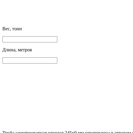
Вес, тонн
Длина, метров
Труба электросварная круглая 245х9 мм изготовлена в строгом