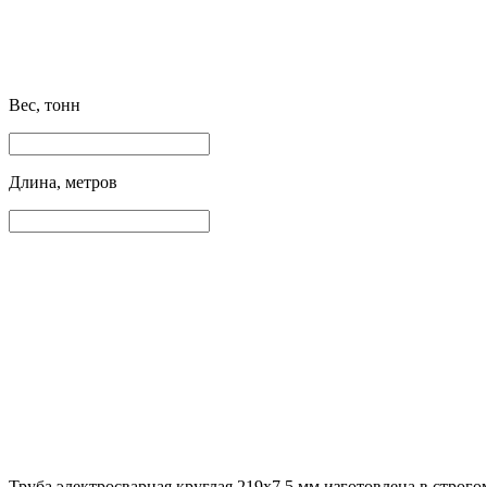
Вес, тонн
Длина, метров
Труба электросварная круглая 219х7.5 мм изготовлена в строг