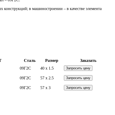
х конструкций; в машиностроении – в качестве элемента
Т
Сталь
Размер
Заказать
1
09Г2С
40 x 1.5
Запросить цену
1
09Г2С
57 x 2.5
Запросить цену
1
09Г2С
57 x 3
Запросить цену