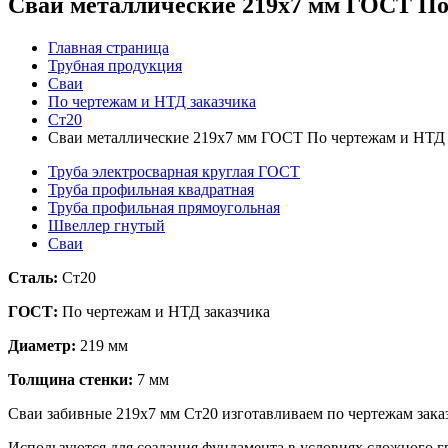
Сваи металлические 219x7 мм ГОСТ По
Главная страница
Трубная продукция
Сваи
По чертежам и НТД заказчика
Ст20
Сваи металлические 219x7 мм ГОСТ По чертежам и НТД 
Труба электросварная круглая ГОСТ
Труба профильная квадратная
Труба профильная прямоугольная
Швеллер гнутый
Сваи
Сталь:
Ст20
ГОСТ:
По чертежам и НТД заказчика
Диаметр:
219 мм
Толщина стенки:
7 мм
Сваи забивные 219х7 мм Ст20 изготавливаем по чертежам зака
Используются для создания фундамента в условиях сложного гр