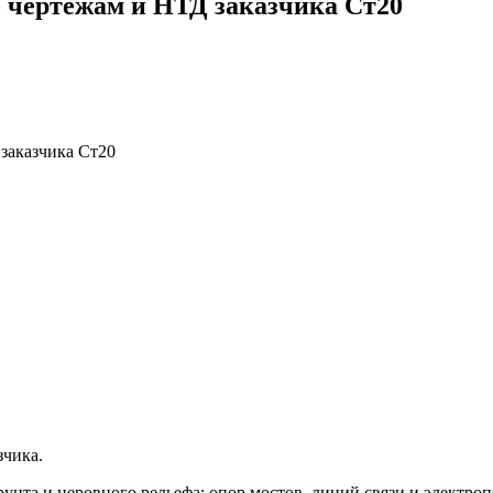
 чертежам и НТД заказчика Ст20
заказчика Ст20
зчика.
унта и неровного рельефа; опор мостов, линий связи и электро