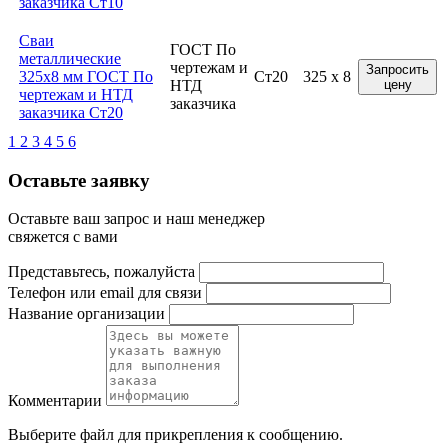
заказчика Ст10
Сваи
ГОСТ По
металлические
чертежам и
Запросить
325x8 мм ГОСТ По
Ст20
325 x 8
НТД
цену
чертежам и НТД
заказчика
заказчика Ст20
1
2
3
4
5
6
Оставьте заявку
Оставьте ваш запрос и наш менеджер
свяжется с вами
Представьтесь, пожалуйста
Телефон или email для связи
Название организации
Комментарии
Выберите файл
для прикрепления к сообщению.