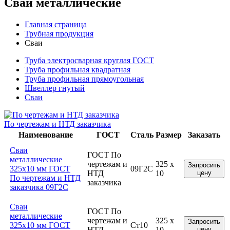
Сваи металлические
Главная страница
Трубная продукция
Сваи
Труба электросварная круглая ГОСТ
Труба профильная квадратная
Труба профильная прямоугольная
Швеллер гнутый
Сваи
По чертежам и НТД заказчика
Наименование
ГОСТ
Сталь
Размер
Заказать
Сваи
ГОСТ По
металлические
чертежам и
325 x
Запросить
325x10 мм ГОСТ
09Г2С
НТД
10
цену
По чертежам и НТД
заказчика
заказчика 09Г2С
Сваи
ГОСТ По
металлические
чертежам и
325 x
Запросить
325x10 мм ГОСТ
Ст10
НТД
10
цену