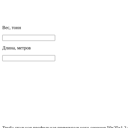
Вес, тонн
Длина, метров
Труба стальная профильная прямоугольного сечения 50х25х1.2 