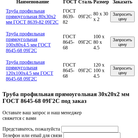
Наименование
ГОСТ
Сталь
Размер
Заказать
Труба профильная
ГОСТ
80 x 30
Запросить
прямоугольная 80x30x2
8639-
09Г2С
x 2
цену
мм ГОСТ 8639-82 09Г2С
82
Труба профильная
ГОСТ
100 x
прямоугольная
Запросить
8645-
09Г2С
80 x
100x80x4.5 мм ГОСТ
цену
68
4.5
8645-68 09Г2С
Труба профильная
ГОСТ
120 x
прямоугольная
Запросить
8645-
09Г2С
100 x
120x100x4.5 мм ГОСТ
цену
68
4.5
8645-68 09Г2С
Труба профильная прямоугольная 30x20x2 мм
ГОСТ 8645-68 09Г2С под заказ
Оставьте ваш запрос и наш менеджер
свяжется с вами
Представьтесь, пожалуйста
Телефон или email для связи