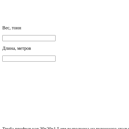
Вес, тонн
Длина, метров
Труба профильная 30х20х1.5 мм выполнена из рулонного сталь