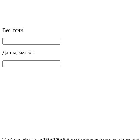
Вес, тонн
Длина, метров
Труба профильная 150х100х5.5 мм выполнена из рулонного ста